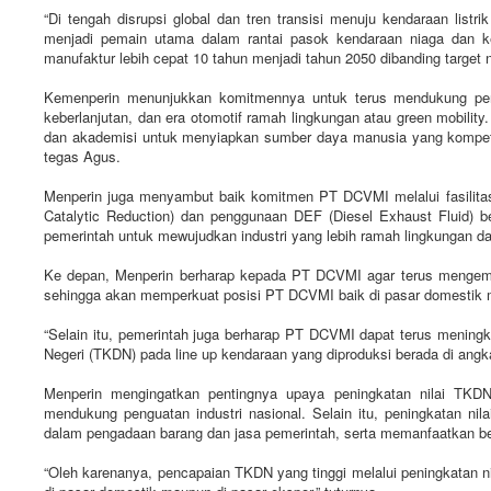
“Di tengah disrupsi global dan tren transisi menuju kendaraan list
menjadi pemain utama dalam rantai pasok kendaraan niaga dan k
manufaktur lebih cepat 10 tahun menjadi tahun 2050 dibanding target 
Kemenperin menunjukkan komitmennya untuk terus mendukung percepat
keberlanjutan, dan era otomotif ramah lingkungan atau green mobility
dan akademisi untuk menyiapkan sumber daya manusia yang kompeten
tegas Agus.
Menperin juga menyambut baik komitmen PT DCVMI melalui fasilitas 
Catalytic Reduction) dan penggunaan DEF (Diesel Exhaust Fluid) be
pemerintah untuk mewujudkan industri yang lebih ramah lingkungan dan
Ke depan, Menperin berharap kepada PT DCVMI agar terus mengem
sehingga akan memperkuat posisi PT DCVMI baik di pasar domestik m
“Selain itu, pemerintah juga berharap PT DCVMI dapat terus meningka
Negeri (TKDN) pada line up kendaraan yang diproduksi berada di angk
Menperin mengingatkan pentingnya upaya peningkatan nilai TK
mendukung penguatan industri nasional. Selain itu, peningkatan ni
dalam pengadaan barang dan jasa pemerintah, serta memanfaatkan berb
“Oleh karenanya, pencapaian TKDN yang tinggi melalui peningkatan n