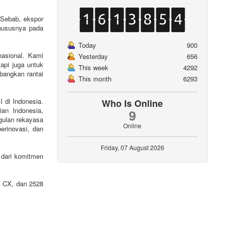
 Sebab, ekspor
khususnya pada
Today
900
nasional. Kami
Yesterday
656
api juga untuk
This week
4292
bangkan rantai
This month
6293
 di Indonesia.
Who Is Online
ian Indonesia,
9
gulan rekayasa
Online
erinovasi, dan
Friday, 07 August 2026
a dari komitmen
8 CX, dan 2528