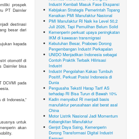
Industri Kembali Masuk Fase Ekspansi
miliki prospek
Kebijakan Strategis Pemerintah Topang
ru PT Daimler
Kenaikan PMI Manufaktur Nasional
PMI Manufaktur RI Naik ke Level 50,2
njadi destinasi
Juli 2026, Tapi Pemulihan Belum Solid
ang besar dari
Kemenperin perkuat upaya peningkatan
IKM di kawasan transmigrasi
Kebutuhan Besar, Prabowo Dorong
tujukan kepada
Pengembangan Industri Perkapalan
UNIDO Menjadikan Indonesia sebagai
Contoh Praktik Terbaik Hilirisasi
ri otomotif di
Industri
s Daimler bisa
Industri Pengolahan Kakao Tumbuh
Positif, Perkuat Posisi Indonesia di
Dunia
 PT DCVMI pada
Pengusaha Tekstil Harap Tarif AS
esia.
terhadap RI Bisa Turun di Bawah 10%
Kadin menyebut RI menjadi basis
di Indonesia,”
manufaktur perusahaan alat berat asal
China
Motor Listrik Nasional Jadi Momentum
Kebangkitan Manufaktur
hususnya untuk
Genjot Daya Saing, Kemenperin
emenperin akan
Dorong Transformasi Digital Industri
bility.
Farmasi