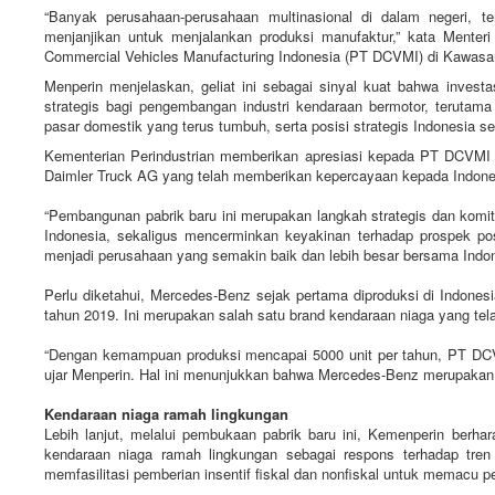
“Banyak perusahaan-perusahaan multinasional di dalam negeri, t
menjanjikan untuk menjalankan produksi manufaktur,” kata Ment
Commercial Vehicles Manufacturing Indonesia (PT DCVMI) di Kawasan I
Menperin menjelaskan, geliat ini sebagai sinyal kuat bahwa investas
strategis bagi pengembangan industri kendaraan bermotor, terutam
pasar domestik yang terus tumbuh, serta posisi strategis Indonesia s
Kementerian Perindustrian memberikan apresiasi kepada PT DCVMI y
Daimler Truck AG yang telah memberikan kepercayaan kepada Indonesi
“Pembangunan pabrik baru ini merupakan langkah strategis dan komi
Indonesia, sekaligus mencerminkan keyakinan terhadap prospek posi
menjadi perusahaan yang semakin baik dan lebih besar bersama Indon
Perlu diketahui, Mercedes-Benz sejak pertama diproduksi di Indone
tahun 2019. Ini merupakan salah satu brand kendaraan niaga yang te
“Dengan kemampuan produksi mencapai 5000 unit per tahun, PT DCV
ujar Menperin. Hal ini menunjukkan bahwa Mercedes-Benz merupakan s
Kendaraan niaga ramah lingkungan
Lebih lanjut, melalui pembukaan pabrik baru ini, Kemenperin ber
kendaraan niaga ramah lingkungan sebagai respons terhadap tren
memfasilitasi pemberian insentif fiskal dan nonfiskal untuk memacu