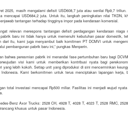
t 2025, masih mengalami defisit USD608,7 juta atau senilai Rp9,7 triliun.
ya mencapai USD684,2 juta. Untuk itu, langkah peningkatan nilai TKDN, 
menjawab tantangan terhadap tingginya impor pada kendaraan komersial.
angat relevan merespons tantangan defisit perdagangan kendaraan niaga 
brik baru ini tidak hanya untuk memenuhi kebutuhan pasar domestik, tet
bih dari itu, kami juga menyambut baik komitmen PT DCMVI untuk mengem
lui pembangunan pabrik baru ini,” pungkas Menperin.
n bahwa peresmian pabrik ini menandai fase pertumbuhan baru bagi DCVMI
erwujudan visi kami untuk memberikan kontribusi nyata bagi perekonom
yang lebih kokoh. Setiap unit yang diproduksi di sini mencerminkan keung
Indonesia. Kami berkomitmen untuk terus menciptakan lapangan kerja, b
an total investasi mencapai Rp500 miliar. Fasilitas ini menjadi wujud nyat
a.
rcedes-Benz Axor Trucks: 2528 CH, 4928 T, 4028 T, 4023 T, 2528 RMC, 252
rancang khusus untuk pasar Indonesia.