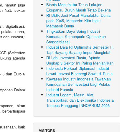
Bisnis Manufaktur Terus Lakujan
ar, namun juga
Ekspansi, Buruh Masih Tetap Bekerja
an NZE sektor
RI Bidik Jadi Pusat Manufaktur Dunia
pada 2045, Menperin: Kita Ingin
Memasok Dunia
 digitalisasi,
Tingkatkan Daya Saing Industri
, pelaku usaha,
Kemasan, Kemenperin Optimalkan
 dan inovasi,”
Standardisasi
Industri Baja RI Optimistis Semester II,
Tapi Bayang-Bayang Impor Mengintai
SCR (Selective
RI Lobi Investasi Rusia, Apindo
ndukung agenda
Ungkap 3 Sektor Ini Paling Menjanjikan
Indonesia Perkuat Diplomasi Industri
Lewat Inovasi Bioenergi Sawit di Rusia
 5 dan Euro 6
Kawasan Industri Indonesia Tawarkan
Kemudahan Berinvestasi bagi Pelaku
Industri Eurasia
 Komponen Dalam
Industri Logam, Mesin, Alat
Transportasi, dan Elektronika Indonesia
Tembus Panggung INNOPROM 2026
omponen, akan
berpartisipasi
rusahaan, baik
VISITORS