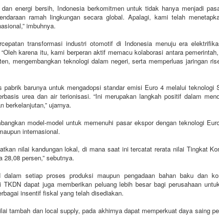
rik dan energi bersih, Indonesia berkomitmen untuk tidak hanya menjadi pas
endaraan ramah lingkungan secara global. Apalagi, kami telah menetapk
nasional,” imbuhnya.
an transformasi industri otomotif di Indonesia menuju era elektrifikasi,
. “Oleh karena itu, kami berperan aktif memacu kolaborasi antara pemerintah
, mengembangkan teknologi dalam negeri, serta memperluas jaringan riset
pabrik barunya untuk mengadopsi standar emisi Euro 4 melalui teknologi 
rbasis urea dan air terionisasi. “Ini merupakan langkah positif dalam me
 berkelanjutan,” ujarnya.
bangkan model-model untuk memenuhi pasar ekspor dengan teknologi Euro
aupun internasional.
tkan nilai kandungan lokal, di mana saat ini tercatat rerata nilai Tingkat
a 28,08 persen,” sebutnya.
DN dalam setiap proses produksi maupun pengadaan bahan baku dan k
lai TKDN dapat juga memberikan peluang lebih besar bagi perusahaan untuk 
agai insentif fiskal yang telah disediakan.
ilai tambah dan local supply, pada akhirnya dapat memperkuat daya saing pe