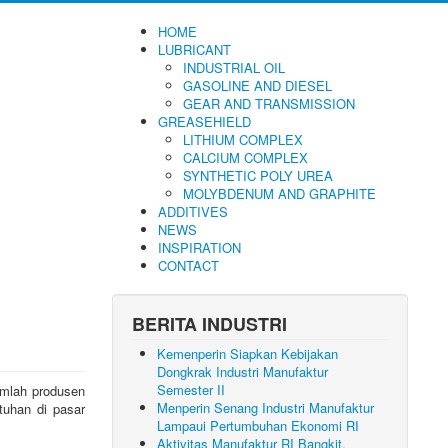
HOME
LUBRICANT
INDUSTRIAL OIL
GASOLINE AND DIESEL
GEAR AND TRANSMISSION
GREASEHIELD
LITHIUM COMPLEX
CALCIUM COMPLEX
SYNTHETIC POLY UREA
MOLYBDENUM AND GRAPHITE
ADDITIVES
NEWS
INSPIRATION
CONTACT
BERITA INDUSTRI
Kemenperin Siapkan Kebijakan
Dongkrak Industri Manufaktur
Semester II
jumlah produsen
Menperin Senang Industri Manufaktur
tuhan di pasar
Lampaui Pertumbuhan Ekonomi RI
Aktivitas Manufaktur RI Bangkit,