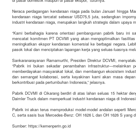
di pasar domestik maupun di pasar ekspor,” tuturnya.
Neraca perdagangan kendaraan niaga pada bulan Januari hingga Mare
kendaraan niaga tercatat sebesar USD75,5 juta, sedangkan imporn
industri kendaraan niaga, merupakan langkah strategis dalam upaya 
“Kami berbahagia karena orientasi pembangunan pabrik baru ini s
mencatat komitmen PT DCVMI yang akan mengoptimalkan fasilitas pa
meningkatkan ekspor kendaraan komersial ke berbagai negara. Le
pasok lokal dan menciptakan lapangan kerja yang seluas-luasnya mela
Sankaranarayanan Ramamurthi, Presiden Direktur DCVMI, menyataka
“Pabrik ini bukan sekadar penambahan infrastruktur—melainkan p
memberdayakan masyarakat lokal, dan membangun ekosistem industri 
dan semangat kolaborasi, serta keyakinan kami akan masa depan 
berkontribusi pada pertumbuhan Indonesia,” jelasnya.
Pabrik DCVMI di Cikarang berdiri di atas lahan seluas 15 hektar deng
Daimler Truck dalam memperkuat industri kendaraan niaga di Indonesi
Pabrik ini akan terus memproduksi model-model andalan seperti Me
C, serta sasis bus Mercedes-Benz: OH 1626 L dan OH 1626 S yang di
Sumber: https://kemenperin.go.id