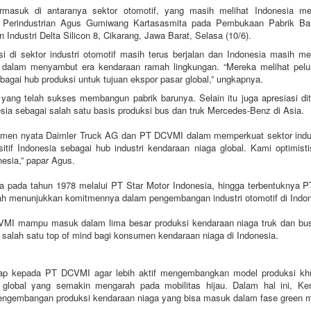
ermasuk di antaranya sektor otomotif, yang masih melihat Indonesia me
eri Perindustrian Agus Gumiwang Kartasasmita pada Pembukaan Pabrik Ba
ndustri Delta Silicon 8, Cikarang, Jawa Barat, Selasa (10/6).
i di sektor industri otomotif masih terus berjalan dan Indonesia masih me
a dalam menyambut era kendaraan ramah lingkungan. “Mereka melihat pelu
ebagai hub produksi untuk tujuan ekspor pasar global,” ungkapnya.
ang telah sukses membangun pabrik barunya. Selain itu juga apresiasi di
a sebagai salah satu basis produksi bus dan truk Mercedes-Benz di Asia.
tmen nyata Daimler Truck AG dan PT DCVMI dalam memperkuat sektor indust
tif Indonesia sebagai hub industri kendaraan niaga global. Kami optimisti
esia,” papar Agus.
sia pada tahun 1978 melalui PT Star Motor Indonesia, hingga terbentuknya
lah menunjukkan komitmennya dalam pengembangan industri otomotif di Indon
MI mampu masuk dalam lima besar produksi kendaraan niaga truk dan bus 
alah satu top of mind bagi konsumen kendaraan niaga di Indonesia.
harap kepada PT DCVMI agar lebih aktif mengembangkan model produksi k
 global yang semakin mengarah pada mobilitas hijau. Dalam hal ini, K
 pengembangan produksi kendaraan niaga yang bisa masuk dalam fase green mo