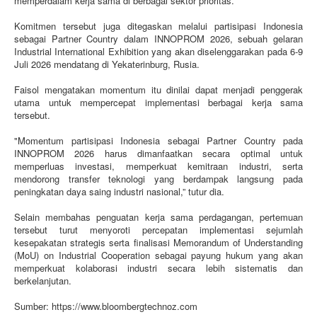
memperdalam kerja sama di berbagai sektor prioritas.
Komitmen tersebut juga ditegaskan melalui partisipasi Indonesia
sebagai Partner Country dalam INNOPROM 2026, sebuah gelaran
Industrial International Exhibition yang akan diselenggarakan pada 6-9
Juli 2026 mendatang di Yekaterinburg, Rusia.
Faisol mengatakan momentum itu dinilai dapat menjadi penggerak
utama untuk mempercepat implementasi berbagai kerja sama
tersebut.
"Momentum partisipasi Indonesia sebagai Partner Country pada
INNOPROM 2026 harus dimanfaatkan secara optimal untuk
memperluas investasi, memperkuat kemitraan industri, serta
mendorong transfer teknologi yang berdampak langsung pada
peningkatan daya saing industri nasional,” tutur dia.
Selain membahas penguatan kerja sama perdagangan, pertemuan
tersebut turut menyoroti percepatan implementasi sejumlah
kesepakatan strategis serta finalisasi Memorandum of Understanding
(MoU) on Industrial Cooperation sebagai payung hukum yang akan
memperkuat kolaborasi industri secara lebih sistematis dan
berkelanjutan.
Sumber: https://www.bloombergtechnoz.com