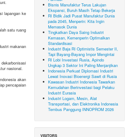
uni.
Bisnis Manufaktur Terus Lakujan
Ekspansi, Buruh Masih Tetap Bekerja
si lapangan ke
RI Bidik Jadi Pusat Manufaktur Dunia
pada 2045, Menperin: Kita Ingin
Memasok Dunia
lah satu ruang
Tingkatkan Daya Saing Industri
Kemasan, Kemenperin Optimalkan
Standardisasi
dustri makanan
Industri Baja RI Optimistis Semester II,
Tapi Bayang-Bayang Impor Mengintai
RI Lobi Investasi Rusia, Apindo
 dekarbonisasi
Ungkap 3 Sektor Ini Paling Menjanjikan
tur nasional.
Indonesia Perkuat Diplomasi Industri
Lewat Inovasi Bioenergi Sawit di Rusia
 Indonesia akan
Kawasan Industri Indonesia Tawarkan
dap pencapaian
Kemudahan Berinvestasi bagi Pelaku
Industri Eurasia
Industri Logam, Mesin, Alat
Transportasi, dan Elektronika Indonesia
Tembus Panggung INNOPROM 2026
VISITORS