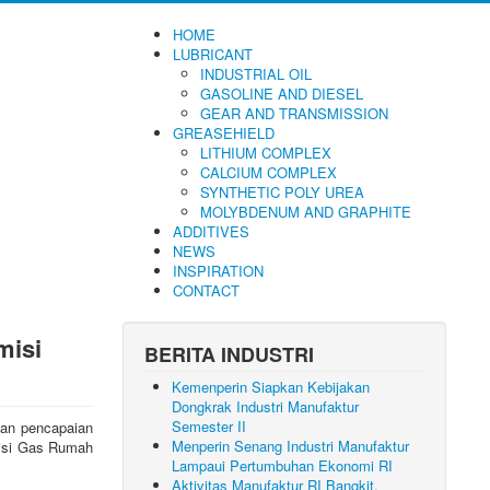
HOME
LUBRICANT
INDUSTRIAL OIL
GASOLINE AND DIESEL
GEAR AND TRANSMISSION
GREASEHIELD
LITHIUM COMPLEX
CALCIUM COMPLEX
SYNTHETIC POLY UREA
MOLYBDENUM AND GRAPHITE
ADDITIVES
NEWS
INSPIRATION
CONTACT
misi
BERITA INDUSTRI
Kemenperin Siapkan Kebijakan
Dongkrak Industri Manufaktur
Semester II
dan pencapaian
Menperin Senang Industri Manufaktur
misi Gas Rumah
Lampaui Pertumbuhan Ekonomi RI
Aktivitas Manufaktur RI Bangkit,