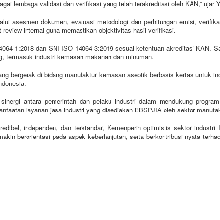
 lembaga validasi dan verifikasi yang telah terakreditasi oleh KAN,” ujar Y
alui asesmen dokumen, evaluasi metodologi dan perhitungan emisi, verifika
 review internal guna memastikan objektivitas hasil verifikasi.
 14064-1:2018 dan SNI ISO 14064-3:2019 sesuai ketentuan akreditasi KAN. Sa
ng, termasuk industri kemasan makanan dan minuman.
ng bergerak di bidang manufaktur kemasan aseptik berbasis kertas untuk in
ndonesia.
d sinergi antara pemerintah dan pelaku industri dalam mendukung program
nfaatan layanan jasa industri yang disediakan BBSPJIA oleh sektor manufak
edibel, independen, dan terstandar, Kemenperin optimistis sektor industri
kin berorientasi pada aspek keberlanjutan, serta berkontribusi nyata terha