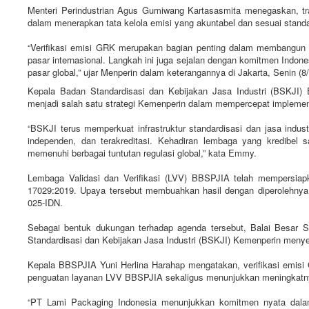
Menteri Perindustrian Agus Gumiwang Kartasasmita menegaskan, tra
dalam menerapkan tata kelola emisi yang akuntabel dan sesuai standar
“Verifikasi emisi GRK merupakan bagian penting dalam membangun ind
pasar internasional. Langkah ini juga sejalan dengan komitmen Indone
pasar global,” ujar Menperin dalam keterangannya di Jakarta, Senin (8/
Kepala Badan Standardisasi dan Kebijakan Jasa Industri (BSKJI
menjadi salah satu strategi Kemenperin dalam mempercepat implementas
“BSKJI terus memperkuat infrastruktur standardisasi dan jasa indu
independen, dan terakreditasi. Kehadiran lembaga yang kredibel
memenuhi berbagai tuntutan regulasi global,” kata Emmy.
Lembaga Validasi dan Verifikasi (LVV) BBSPJIA telah mempersia
17029:2019. Upaya tersebut membuahkan hasil dengan diperolehnya ak
025-IDN.
Sebagai bentuk dukungan terhadap agenda tersebut, Balai Besar 
Standardisasi dan Kebijakan Jasa Industri (BSKJI) Kemenperin menye
Kepala BBSPJIA Yuni Herlina Harahap mengatakan, verifikasi emisi
penguatan layanan LVV BBSPJIA sekaligus menunjukkan meningkatnya 
“PT Lami Packaging Indonesia menunjukkan komitmen nyata dalam p