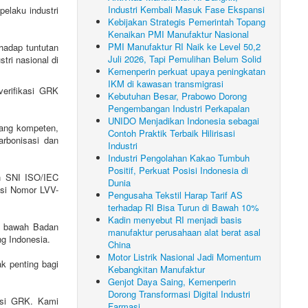
Industri Kembali Masuk Fase Ekspansi
elaku industri
Kebijakan Strategis Pemerintah Topang
Kenaikan PMI Manufaktur Nasional
PMI Manufaktur RI Naik ke Level 50,2
hadap tuntutan
Juli 2026, Tapi Pemulihan Belum Solid
tri nasional di
Kemenperin perkuat upaya peningkatan
IKM di kawasan transmigrasi
erifikasi GRK
Kebutuhan Besar, Prabowo Dorong
Pengembangan Industri Perkapalan
UNIDO Menjadikan Indonesia sebagai
yang kompeten,
Contoh Praktik Terbaik Hilirisasi
arbonisasi dan
Industri
Industri Pengolahan Kakao Tumbuh
Positif, Perkuat Posisi Indonesia di
n SNI ISO/IEC
Dunia
asi Nomor LVV-
Pengusaha Tekstil Harap Tarif AS
terhadap RI Bisa Turun di Bawah 10%
Kadin menyebut RI menjadi basis
di bawah Badan
manufaktur perusahaan alat berat asal
g Indonesia.
China
Motor Listrik Nasional Jadi Momentum
k penting bagi
Kebangkitan Manufaktur
Genjot Daya Saing, Kemenperin
Dorong Transformasi Digital Industri
misi GRK. Kami
Farmasi