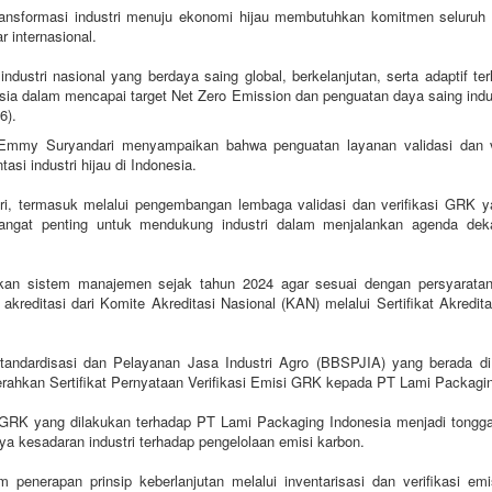
nsformasi industri menuju ekonomi hijau membutuhkan komitmen seluruh p
 internasional.
ustri nasional yang berdaya saing global, berkelanjutan, serta adaptif ter
sia dalam mencapai target Net Zero Emission dan penguatan daya saing indus
6).
) Emmy Suryandari menyampaikan bahwa penguatan layanan validasi dan v
i industri hijau di Indonesia.
stri, termasuk melalui pengembangan lembaga validasi dan verifikasi GRK 
 sangat penting untuk mendukung industri dalam menjalankan agenda dek
pkan sistem manajemen sejak tahun 2024 agar sesuai dengan persyarata
reditasi dari Komite Akreditasi Nasional (KAN) melalui Sertifikat Akredit
Standardisasi dan Pelayanan Jasa Industri Agro (BBSPJIA) yang berada 
rahkan Sertifikat Pernyataan Verifikasi Emisi GRK kepada PT Lami Packagin
 GRK yang dilakukan terhadap PT Lami Packaging Indonesia menjadi tongga
kesadaran industri terhadap pengelolaan emisi karbon.
enerapan prinsip keberlanjutan melalui inventarisasi dan verifikasi e