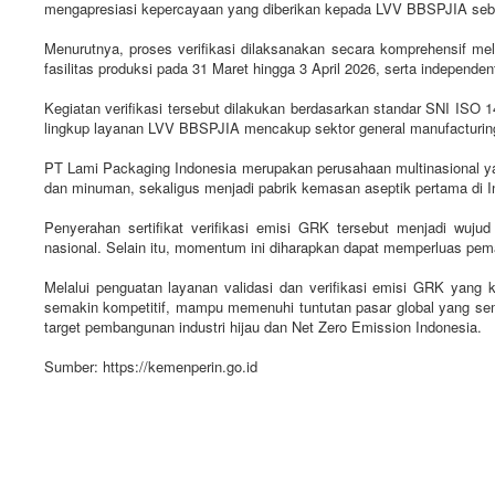
mengapresiasi kepercayaan yang diberikan kepada LVV BBSPJIA sebagai
Menurutnya, proses verifikasi dilaksanakan secara komprehensif mel
fasilitas produksi pada 31 Maret hingga 3 April 2026, serta independent
Kegiatan verifikasi tersebut dilakukan berdasarkan standar SNI ISO
lingkup layanan LVV BBSPJIA mencakup sektor general manufacturi
PT Lami Packaging Indonesia merupakan perusahaan multinasional ya
dan minuman, sekaligus menjadi pabrik kemasan aseptik pertama di I
Penyerahan sertifikat verifikasi emisi GRK tersebut menjadi wuju
nasional. Selain itu, momentum ini diharapkan dapat memperluas pema
Melalui penguatan layanan validasi dan verifikasi emisi GRK yang kr
semakin kompetitif, mampu memenuhi tuntutan pasar global yang sema
target pembangunan industri hijau dan Net Zero Emission Indonesia.
Sumber: https://kemenperin.go.id