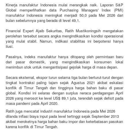
Kinerja manufaktur Indonesia mulai merangkak naik. Laporan S&P
Global memperlihatkan data Purchasing Managers' Index (PMI)
manufaktur Indonesia meningkat menjadi 50,0 pada Mei 2026 dari
bulan sebelumnya yang berada di level 49,1.
Financial Expert Ajaib Sekuritas, Ratih Mustikoningsih mengatakan
perolehan tersebut secara angka mengindikasikan kondisi operasional
yang mulai stabil. Namun, indikasi stabilitas ini berpotensi hanya
ilusi.
Pasalnya, indeks manufaktur hanya ditopang oleh permintaan baru
dari pasar domestik, yang mengindikasikan konsumen lokal
menimbun stok untuk mengantisipasi gejolak harga di masa depan.
Secara eksternal, ekspor turun selama tiga bulan berturut-turut dengan
tingkat kontraksi paling tajam sejak Agustus 2021 akibat eskalasi
konflik di Timur Tengah dan tingginya harga bahan baku di pasar
global. Kondisi ini selaras dengan surplus neraca perdagangan April
2026 yang merosot ke level US$ 89,1 juta, terendah sejak defisit pada
masa pandemi pada April 2020.
Ratih juga mencatat industri manufaktur Indonesia pada Mei 2026
dilanda inflasi biaya input pada level tertinggi sejak September 2013
akibat meroketnya harga bahan baku impor dan keterbatasan pasokan
karena konflik di Timur Tengah.