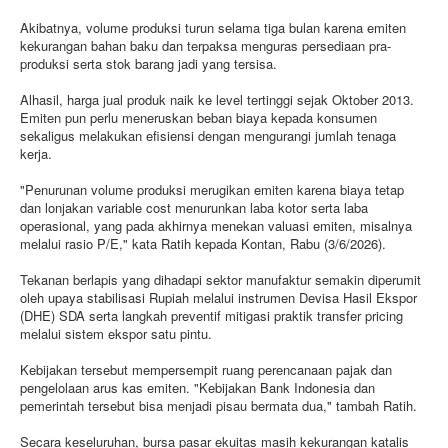
Akibatnya, volume produksi turun selama tiga bulan karena emiten
kekurangan bahan baku dan terpaksa menguras persediaan pra-
produksi serta stok barang jadi yang tersisa.
Alhasil, harga jual produk naik ke level tertinggi sejak Oktober 2013.
Emiten pun perlu meneruskan beban biaya kepada konsumen
sekaligus melakukan efisiensi dengan mengurangi jumlah tenaga
kerja.
"Penurunan volume produksi merugikan emiten karena biaya tetap
dan lonjakan variable cost menurunkan laba kotor serta laba
operasional, yang pada akhirnya menekan valuasi emiten, misalnya
melalui rasio P/E," kata Ratih kepada Kontan, Rabu (3/6/2026).
Tekanan berlapis yang dihadapi sektor manufaktur semakin diperumit
oleh upaya stabilisasi Rupiah melalui instrumen Devisa Hasil Ekspor
(DHE) SDA serta langkah preventif mitigasi praktik transfer pricing
melalui sistem ekspor satu pintu.
Kebijakan tersebut mempersempit ruang perencanaan pajak dan
pengelolaan arus kas emiten. "Kebijakan Bank Indonesia dan
pemerintah tersebut bisa menjadi pisau bermata dua," tambah Ratih.
Secara keseluruhan, bursa pasar ekuitas masih kekurangan katalis