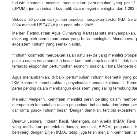
Industri kosmetik nasional menunjukkan pertumbuhan yang posit
(BPOM), jumlah industri kosmetik dalam negeri meningkat dari 1.292 in
Sebesar 90 persen dari jumlah tersebut merupakan sektor IKM. Selain
2024 menjadi USD473,8 juta pada tahun 2025.
Menteri Perindustrian Agus Gumiwang Kartasasmita menyampaikan, i
didukung oleh permintaan pasar yang terus meningkat. Menurutnya, 
ekosistem industri yang semakin solid.
“Industri kosmetik merupakan salah satu sektor yang memiliki prosp
pelaku usaha yang semakin besar, kami berharap industri ini tidak
terhadap ekspor dan pertumbuhan ekonomi nasional,” kata Menperin da
Agus menambahkan, di balik pertumbuhan industri kosmetik yang pos
IKM kosmetik membutuhkan penyelesaian secara kolaboratif. Pemeri
peran penting dalam membangun ekosistem yang saling terhubung dan
Menurut Menperin, kemitraan memiliki peran penting dalam memper
memperoleh kemudahan dalam pengadaan bahan baku dan bahan penol
dari rantai pasok industri besar. “Dengan demikian, tercipta ekosiste
Direktur Jenderal Industri Kecil, Menengah, dan Aneka (IKMA) Reni
yang melibatkan pemerintah daerah, asosiasi, BPOM, perguruan ting
bersinergi dengan Ditjen IKMA, tetapi juga telah menjalin kemitraan 