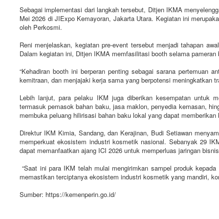
Sebagai implementasi dari langkah tersebut, Ditjen IKMA menyeleng
Mei 2026 di JIExpo Kemayoran, Jakarta Utara. Kegiatan ini merupakan
oleh Perkosmi.
Reni menjelaskan, kegiatan pre-event tersebut menjadi tahapan aw
Dalam kegiatan ini, Ditjen IKMA memfasilitasi booth selama pamera
“Kehadiran booth ini berperan penting sebagai sarana pertemuan a
kemitraan, dan menjajaki kerja sama yang berpotensi meningkatkan tra
Lebih lanjut, para pelaku IKM juga diberikan kesempatan untuk m
termasuk pemasok bahan baku, jasa maklon, penyedia kemasan, hingga
membuka peluang hilirisasi bahan baku lokal yang dapat memberikan 
Direktur IKM Kimia, Sandang, dan Kerajinan, Budi Setiawan menyamp
memperkuat ekosistem industri kosmetik nasional. Sebanyak 29 IKM 
dapat memanfaatkan ajang ICI 2026 untuk memperluas jaringan bisnis 
“Saat ini para IKM telah mulai mengirimkan sampel produk kepada c
memastikan terciptanya ekosistem industri kosmetik yang mandiri, kom
Sumber: https://kemenperin.go.id/