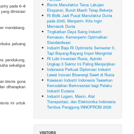
Bisnis Manufaktur Terus Lakujan
ustry pada 6–8
Ekspansi, Buruh Masih Tetap Bekerja
yang diinisiasi
RI Bidik Jadi Pusat Manufaktur Dunia
pada 2045, Menperin: Kita Ingin
Memasok Dunia
ber mendatang.
Tingkatkan Daya Saing Industri
Kemasan, Kemenperin Optimalkan
Standardisasi
embuka peluang
Industri Baja RI Optimistis Semester II,
Tapi Bayang-Bayang Impor Mengintai
RI Lobi Investasi Rusia, Apindo
tra pendukung,
Ungkap 3 Sektor Ini Paling Menjanjikan
saha sekaligus
Indonesia Perkuat Diplomasi Industri
Lewat Inovasi Bioenergi Sawit di Rusia
Kawasan Industri Indonesia Tawarkan
an bisnis guna
Kemudahan Berinvestasi bagi Pelaku
dan diharapkan
Industri Eurasia
Industri Logam, Mesin, Alat
Transportasi, dan Elektronika Indonesia
snis ini untuk
Tembus Panggung INNOPROM 2026
VISITORS