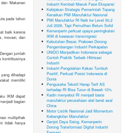
t dan Makanan
Industri Kembali Masuk Fase Ekspansi
Kebijakan Strategis Pemerintah Topang
Kenaikan PMI Manufaktur Nasional
juta pada tahun
PMI Manufaktur RI Naik ke Level 50,2
Juli 2026, Tapi Pemulihan Belum Solid
Kemenperin perkuat upaya peningkatan
at baik karena
IKM di kawasan transmigrasi
, inovasi, dan
Kebutuhan Besar, Prabowo Dorong
Pengembangan Industri Perkapalan
UNIDO Menjadikan Indonesia sebagai
 Dengan jumlah
Contoh Praktik Terbaik Hilirisasi
 kontribusinya
Industri
Industri Pengolahan Kakao Tumbuh
Positif, Perkuat Posisi Indonesia di
 yang dihadapi
Dunia
rakat memiliki
Pengusaha Tekstil Harap Tarif AS
terhadap RI Bisa Turun di Bawah 10%
Kadin menyebut RI menjadi basis
laku IKM dapat
manufaktur perusahaan alat berat asal
menjadi bagian
China
Motor Listrik Nasional Jadi Momentum
Kebangkitan Manufaktur
asi multipihak
Genjot Daya Saing, Kemenperin
ni tidak hanya
Dorong Transformasi Digital Industri
Farmasi