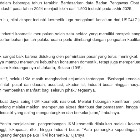
if dalam beberapa tahun terakhir. Berdasarkan data Badan Pengawas Oba
dustri pada tahun 2024 menjadi lebih dari 1.500 industri pada akhir 2025.
 itu, nilai ekspor industri kosmetik juga mengalami kenaikan dari USD417 
ndustri kosmetik merupakan salah satu sektor yang memiliki prospek sang
pertumbuhan jumlah pelaku usaha perlu diimbangi dengan penguatan kualitas
ek sangat baik karena didukung oleh permintaan pasar yang terus meningkat.
 hanya mampu memenuhi kebutuhan konsumen domestik, tetapi juga memperluas
lam keterangannya di Jakarta, Selasa (19/5).
itif, pelaku IKM masih menghadapi sejumlah tantangan. “Berbagai kendala
ntah pusat dan daerah, asosiasi, akademisi, industri besar hingga masya
 memberikan manfaat bagi seluruh pihak,” tegasnya.
kuat daya saing IKM kosmetik nasional. Melalui hubungan kemitraan, pe
ong melalui maklon, memperluas akses distribusi dan pemasaran, hingga 
m industri yang saling menguntungkan dan berkelanjutan,” imbuhnya.
 Yanita menjelaskan, pengembangan IKM kosmetik dilakukan melalui kolabor
gi, lokapasar, ritel, hingga industri besar. “Para pemangku kepentingan i
langsung dengan pelaku IKM kosmetika,” ujarnya.