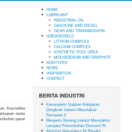
HOME
LUBRICANT
INDUSTRIAL OIL
GASOLINE AND DIESEL
GEAR AND TRANSMISSION
GREASEHIELD
LITHIUM COMPLEX
CALCIUM COMPLEX
SYNTHETIC POLY UREA
MOLYBDENUM AND GRAPHITE
ADDITIVES
NEWS
INSPIRATION
CONTACT
BERITA INDUSTRI
Kemenperin Siapkan Kebijakan
haan Kosmetika
Dongkrak Industri Manufaktur
rluasan rantai
Semester II
rtumbuhan pasar
Menperin Senang Industri Manufaktur
Lampaui Pertumbuhan Ekonomi RI
Aktivitas Manufaktur RI Bangkit,