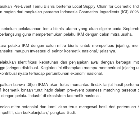
garakan Pre-Event Temu Bisnis bertema Local Supply Chain for Cosmetic Ind
 bagian dari rangkaian pameran Indonesia Cosmetics Ingredients (ICI) 2026 
al sebelum pelaksanaan temu bisnis utama yang akan digelar pada Septem
n berlangsung guna mempertemukan pelaku IKM dengan calon mitra usaha.
ntara pelaku IKM dengan calon mitra bisnis untuk memperluas jejaring, m
nsaksi maupun investasi di sektor kosmetik nasional,” jelasnya.
elakukan identifikasi kebutuhan dan penjajakan awal dengan berbagai mi
 jaringan distribusi. Kegiatan ini diharapkan mampu memperkuat jejaring u
kontribusi nyata terhadap pertumbuhan ekonomi nasional.
aikan bahwa Ditjen IKMA akan terus memantau tindak lanjut hasil pertemu
kosmetik binaan turut hadir dalam pre-event business matching tersebut 
dengan pelaku industri di ekosistem kosmetik nasional.
alon mitra potensial dan kami akan terus mengawal hasil dari pertemuan bi
petitif, dan berkelanjutan,” pungkas Budi.