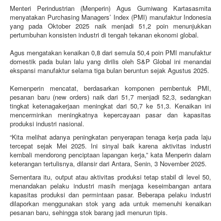
Menteri Perindustrian (Menperin) Agus Gumiwang Kartasasmita
menyatakan Purchasing Managers’ Index (PMI) manufaktur Indonesia
yang pada Oktober 2025 naik menjadi 51,2 poin menunjukkan
pertumbuhan konsisten industri di tengah tekanan ekonomi global.
Agus mengatakan kenaikan 0,8 dari semula 50,4 poin PMI manufaktur
domestik pada bulan lalu yang dirilis oleh S&P Global ini menandai
ekspansi manufaktur selama tiga bulan beruntun sejak Agustus 2025.
Kemenperin mencatat, berdasarkan komponen pembentuk PMI,
pesanan baru (new orders) naik dari 51,7 menjadi 52,3, sedangkan
tingkat ketenagakerjaan meningkat dari 50,7 ke 51,3. Kenaikan ini
mencerminkan meningkatnya kepercayaan pasar dan kapasitas
produksi industri nasional.
“Kita melihat adanya peningkatan penyerapan tenaga kerja pada laju
tercepat sejak Mei 2025. Ini sinyal baik karena aktivitas industri
kembali mendorong penciptaan lapangan kerja,” kata Menperin dalam
keterangan tertulisnya, dilansir dari Antara, Senin, 3 November 2025.
Sementara itu, output atau aktivitas produksi tetap stabil di level 50,
menandakan pelaku industri masih menjaga keseimbangan antara
kapasitas produksi dan permintaan pasar. Beberapa pelaku industri
dilaporkan menggunakan stok yang ada untuk memenuhi kenaikan
pesanan baru, sehingga stok barang jadi menurun tipis.