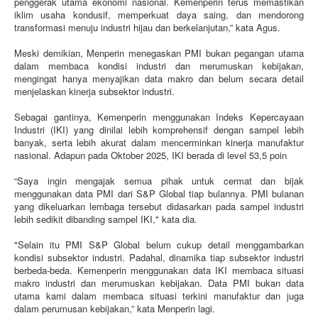
penggerak utama ekonomi nasional. Kemenperin terus memastikan
iklim usaha kondusif, memperkuat daya saing, dan mendorong
transformasi menuju industri hijau dan berkelanjutan,” kata Agus.
Meski demikian, Menperin menegaskan PMI bukan pegangan utama
dalam membaca kondisi industri dan merumuskan kebijakan,
mengingat hanya menyajikan data makro dan belum secara detail
menjelaskan kinerja subsektor industri.
Sebagai gantinya, Kemenperin menggunakan Indeks Kepercayaan
Industri (IKI) yang dinilai lebih komprehensif dengan sampel lebih
banyak, serta lebih akurat dalam mencerminkan kinerja manufaktur
nasional. Adapun pada Oktober 2025, IKI berada di level 53,5 poin
“Saya ingin mengajak semua pihak untuk cermat dan bijak
menggunakan data PMI dari S&P Global tiap bulannya. PMI bulanan
yang dikeluarkan lembaga tersebut didasarkan pada sampel industri
lebih sedikit dibanding sampel IKI," kata dia.
"Selain itu PMI S&P Global belum cukup detail menggambarkan
kondisi subsektor industri. Padahal, dinamika tiap subsektor industri
berbeda-beda. Kemenperin menggunakan data IKI membaca situasi
makro industri dan merumuskan kebijakan. Data PMI bukan data
utama kami dalam membaca situasi terkini manufaktur dan juga
dalam perumusan kebijakan,” kata Menperin lagi.