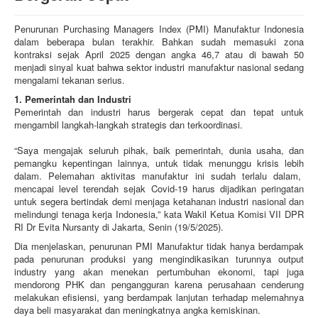
Penurunan Purchasing Managers Index (PMI) Manufaktur Indonesia
dalam beberapa bulan terakhir. Bahkan sudah memasuki zona
kontraksi sejak April 2025 dengan angka 46,7 atau di bawah 50
menjadi sinyal kuat bahwa sektor industri manufaktur nasional sedang
mengalami tekanan serius.
1. Pemerintah dan Industri
Pemerintah dan industri harus bergerak cepat dan tepat untuk
mengambil langkah-langkah strategis dan terkoordinasi.
“Saya mengajak seluruh pihak, baik pemerintah, dunia usaha, dan
pemangku kepentingan lainnya, untuk tidak menunggu krisis lebih
dalam. Pelemahan aktivitas manufaktur ini sudah terlalu dalam,
mencapai level terendah sejak Covid-19 harus dijadikan peringatan
untuk segera bertindak demi menjaga ketahanan industri nasional dan
melindungi tenaga kerja Indonesia,” kata Wakil Ketua Komisi VII DPR
RI Dr Evita Nursanty di Jakarta, Senin (19/5/2025).
Dia menjelaskan, penurunan PMI Manufaktur tidak hanya berdampak
pada penurunan produksi yang mengindikasikan turunnya output
industry yang akan menekan pertumbuhan ekonomi, tapi juga
mendorong PHK dan pengangguran karena perusahaan cenderung
melakukan efisiensi, yang berdampak lanjutan terhadap melemahnya
daya beli masyarakat dan meningkatnya angka kemiskinan.