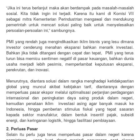
“Jika ini terus berlanjut maka akan berdampak pada masalah-masalah
sosial. Kita tidak ingin ini terjadi. Karena itu kami di Komisi VII
sebagai mitra Kementerian Perindustrian mengawal dan mendukung
pemerintah untuk mencari solusi paling baik untuk menyelesaikan
persoalan-persoalan ini,” sambungnya.
PMI yang rendah juga mengindikasikan iklim bisnis yang lesu dimana
investor cenderung menahan ekspansi bahkan menarik investasi.
Bahkan jika tidak ditangani dengan cepat dan tepat, PMI yang terus
turun bisa memicu sentimen negatif di pasar keuangan, bahkan dunia
usaha menjadi lebih pesimis, memperlambat keputusan ekspansi,
perekrutan, dan inovasi.
Menurutnya, diantara solusi dalam rangka menghadapi ketidakpastian
global yang muncul akibat kebijakan tarif, diantaranya dengan
memperluas pasar ekspor melalui optimalisasi perjanjian perdagangan
internasional dan peningkatan daya saing produk dalam negeri,
kemudian penataan iklim investasi asing agar banyak masuk ke
Indonesia, hingga pemberian stimulus fiskal yang tepat sasaran
kepada sektor manufaktur, dalam bentuk insentif pajak, subsidi
energi, dan keringanan logistik, hingga fasilitasi pembiayaan.
2. Perluas Pasar
Selain itu perlu juga terus memperluas pasar dalam negeri karena
permintaan yang kuat dapat menjadi penyangga saat ekspor